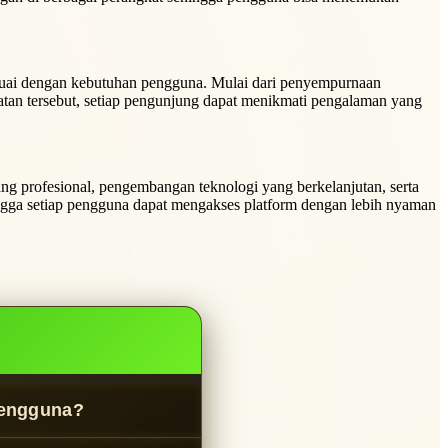
esuai dengan kebutuhan pengguna. Mulai dari penyempurnaan
atan tersebut, setiap pengunjung dapat menikmati pengalaman yang
ng profesional, pengembangan teknologi yang berkelanjutan, serta
ingga setiap pengguna dapat mengakses platform dengan lebih nyaman
pengguna?