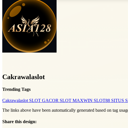
Cakrawalaslot
Trending Tags
Cakrawalaslot
SLOT GACOR
SLOT MAXWIN
SLOT88
SITUS 
The links above have been automatically generated based on tag usage
Share this design: