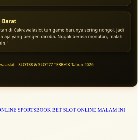
a Barat
tah di Cakrawalaslot tuh game barunya sering nongol. Jadi
ada aja yang pengen dicoba. Nggak berasa monoton, malah
in."
alaslot - SLOT88 & SLOT77 TERBAIK Tahun 2026
ONLINE
SPORTSBOOK BET
SLOT ONLINE MALAM INI