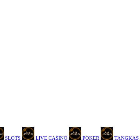
SLOTS
LIVE CASINO
POKER
TANGKAS