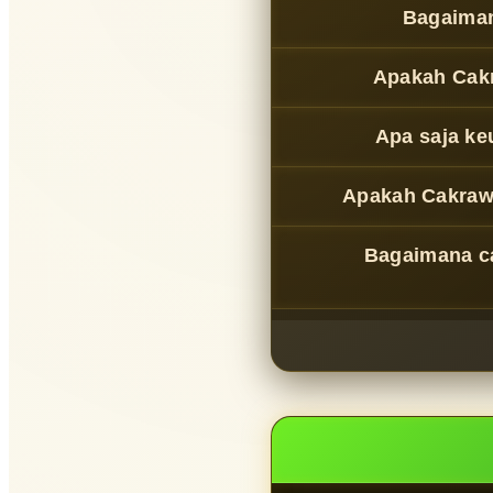
Cakrawalaslot menawarkan 
Bagaiman
tersebut memberikan peng
Gunakan selalu alamat resm
Apakah Cakr
berjalan lebih cepat, aman
Ya, Cakrawalaslot dapat d
Apa saja ke
tetap optimal dan mudah 
Cakrawalaslot mengutamak
Apakah Cakrawa
berkelanjutan untuk memb
Tentu. Seluruh halaman Ca
Bagaimana ca
mudah digunakan melalui 
Informasi terbaru dapat d
pengguna selalu memperole