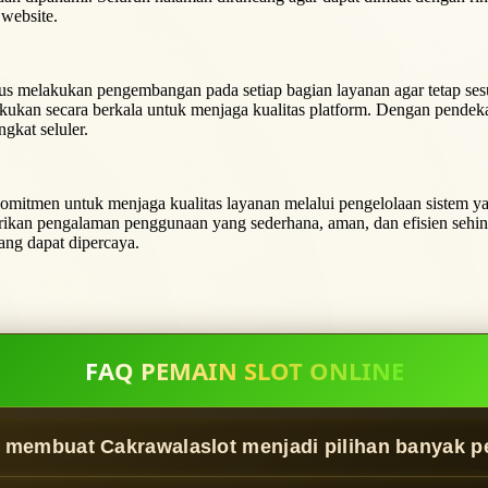
 website.
rus melakukan pengembangan pada setiap bagian layanan agar tetap s
akukan secara berkala untuk menjaga kualitas platform. Dengan pendek
gkat seluler.
omitmen untuk menjaga kualitas layanan melalui pengelolaan sistem ya
berikan pengalaman penggunaan yang sederhana, aman, dan efisien seh
yang dapat dipercaya.
FAQ PEMAIN SLOT ONLINE
 membuat Cakrawalaslot menjadi pilihan banyak 