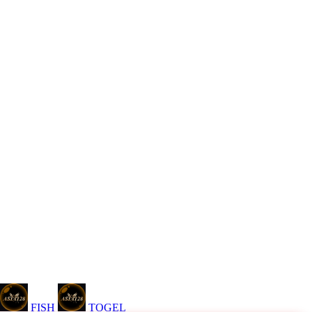
FISH
TOGEL