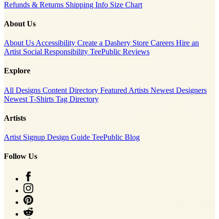
Refunds & Returns
Shipping Info
Size Chart
About Us
About Us
Accessibility
Create a Dashery Store
Careers
Hire an
Artist
Social Responsibility
TeePublic Reviews
Explore
All Designs
Content Directory
Featured Artists
Newest Designers
Newest T-Shirts
Tag Directory
Artists
Artist Signup
Design Guide
TeePublic Blog
Follow Us