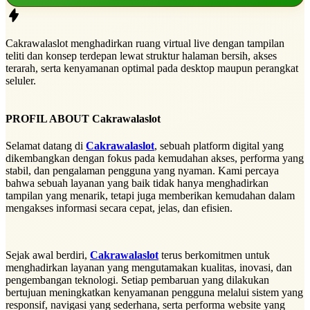
Cakrawalaslot menghadirkan ruang virtual live dengan tampilan
teliti dan konsep terdepan lewat struktur halaman bersih, akses
terarah, serta kenyamanan optimal pada desktop maupun perangkat
seluler.
PROFIL ABOUT Cakrawalaslot
Selamat datang di
Cakrawalaslot
, sebuah platform digital yang
dikembangkan dengan fokus pada kemudahan akses, performa yang
stabil, dan pengalaman pengguna yang nyaman. Kami percaya
bahwa sebuah layanan yang baik tidak hanya menghadirkan
tampilan yang menarik, tetapi juga memberikan kemudahan dalam
mengakses informasi secara cepat, jelas, dan efisien.
Sejak awal berdiri,
Cakrawalaslot
terus berkomitmen untuk
menghadirkan layanan yang mengutamakan kualitas, inovasi, dan
pengembangan teknologi. Setiap pembaruan yang dilakukan
bertujuan meningkatkan kenyamanan pengguna melalui sistem yang
responsif, navigasi yang sederhana, serta performa website yang