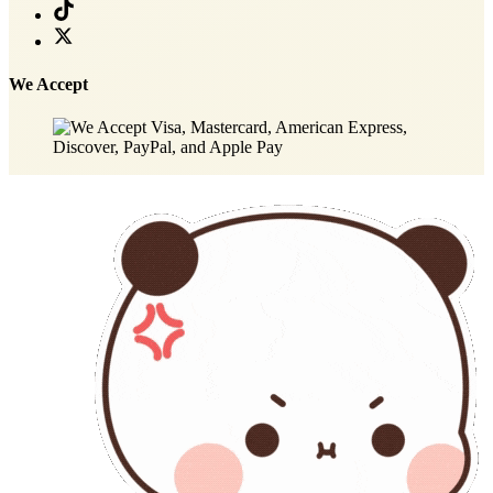
We Accept