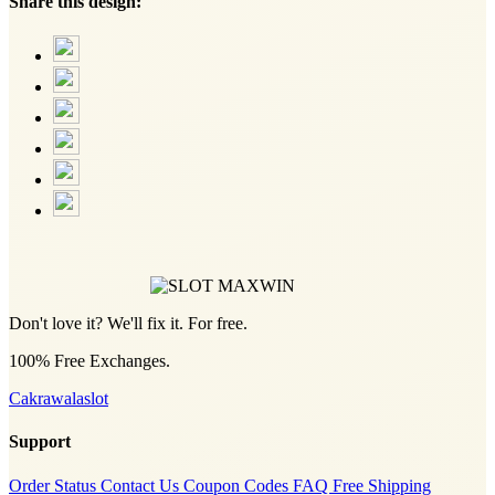
Share this design:
Don't love it? We'll fix it. For free.
100% Free Exchanges.
Cakrawalaslot
Support
Order Status
Contact Us
Coupon Codes
FAQ
Free Shipping