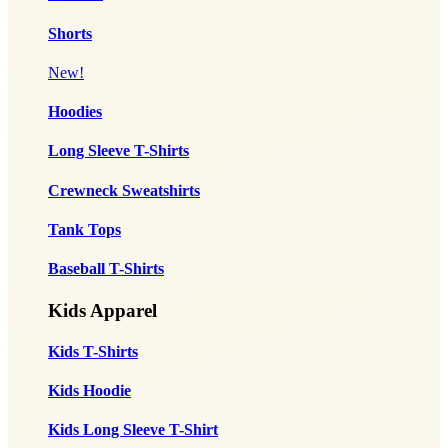
Shorts
New!
Hoodies
Long Sleeve T-Shirts
Crewneck Sweatshirts
Tank Tops
Baseball T-Shirts
Kids Apparel
Kids T-Shirts
Kids Hoodie
Kids Long Sleeve T-Shirt