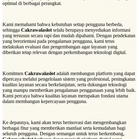
optimal di berbagai perangkat.
Kami memahami bahwa kebutuhan setiap pengguna berbeda,
sehingga
Cakrawalaslot
selalu berupaya menyediakan informasi
yang tersusun secara rapi dan mudah dipahami. Dengan pendekatan
yang berorientasi pada pengalaman pengguna, kami terus
melakukan evaluasi dan pengembangan agar layanan yang
diberikan tetap relevan dengan perkembangan teknologi digital.
Komitmen
Cakrawalaslot
adalah membangun platform yang dapat
dipercaya melalui pengelolaan sistem yang profesional, peningkatan
kualitas layanan secara berkelanjutan, serta dukungan teknologi
yang mampu memberikan pengalaman penggunaan yang lebih baik.
Kami percaya bahwa kualitas layanan merupakan fondasi utama
dalam membangun kepercayaan pengguna.
Ke depannya, kami akan terus berinovasi dan mengembangkan
berbagai fitur yang memberikan manfaat serta kemudahan bagi
seluruh pengguna. Dengan semangat untuk terus berkembang,