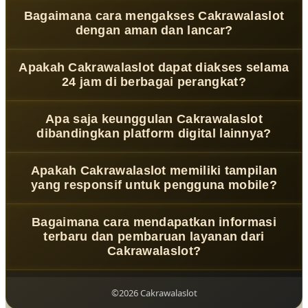
Cakrawalaslot menawarkan navigasi yang mudah,
Bagaimana cara mengakses Cakrawalaslot
performa yang stabil, serta tampilan yang responsif.
dengan aman dan lancar?
Kombinasi tersebut memberikan pengalaman akses yang
lebih nyaman di berbagai perangkat.
Gunakan selalu alamat resmi Cakrawalaslot dan pastikan
Apakah Cakrawalaslot dapat diakses selama
koneksi internet dalam kondisi stabil agar proses akses
24 jam di berbagai perangkat?
berjalan lebih cepat, aman, dan tanpa kendala.
Ya, Cakrawalaslot dapat diakses kapan saja melalui
Apa saja keunggulan Cakrawalaslot
desktop, laptop, tablet, maupun smartphone dengan
dibandingkan platform digital lainnya?
tampilan yang tetap optimal dan mudah digunakan.
Cakrawalaslot mengutamakan kemudahan navigasi,
Apakah Cakrawalaslot memiliki tampilan
kecepatan akses, serta pengembangan layanan secara
yang responsif untuk pengguna mobile?
berkelanjutan untuk memberikan pengalaman yang lebih
baik bagi pengguna.
Tentu. Seluruh halaman Cakrawalaslot telah dioptimalkan
Bagaimana cara mendapatkan informasi
agar tampil nyaman di berbagai ukuran layar sehingga
terbaru dan pembaruan layanan dari
tetap mudah digunakan melalui perangkat mobile.
Cakrawalaslot?
Informasi terbaru dapat ditemukan melalui halaman
resmi Cakrawalaslot yang diperbarui secara berkala agar
©2026 Cakrawalaslot