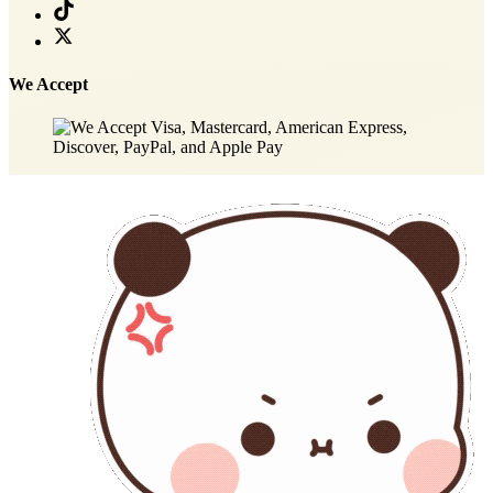
We Accept