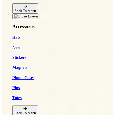
Back To Menu
Accessories
Hats
New!
Stickers
Magnets
Phone Cases
Pins
Totes
Back To Menu