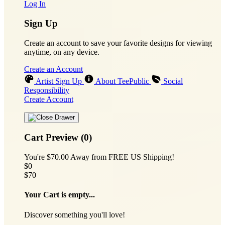
Log In
Sign Up
Create an account to save your favorite designs for viewing
anytime, on any device.
Create an Account
Artist Sign Up
About TeePublic
Social
Responsibility
Create Account
Cart Preview (0)
You're
$70.00
Away from
FREE US Shipping!
$0
$70
Your Cart is empty...
Discover something you'll love!