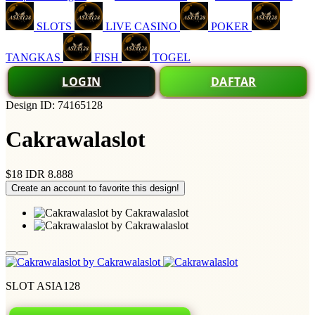
SLOTS
LIVE CASINO
POKER
TANGKAS
FISH
TOGEL
LOGIN
DAFTAR
Design ID: 74165128
Cakrawalaslot
$18
IDR 8.888
Create an account to favorite this design!
SLOT ASIA128