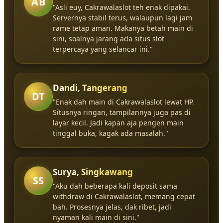
AB
"Asli euy, Cakrawalaslot teh enak dipakai.
Servernya stabil terus, walaupun lagi jam
rame tetap aman. Makanya betah main di
sini, soalnya jarang ada situs slot
terpercaya yang selancar ini."
Dandi, Tangerang
DT
"Enak dah main di Cakrawalaslot lewat HP.
Situsnya ringan, tampilannya juga pas di
layar kecil. Jadi kapan aja pengen main
tinggal buka, kagak ada masalah."
Surya, Singkawang
SS
"Aku dah beberapa kali deposit sama
withdraw di Cakrawalaslot, memang cepat
bah. Prosesnya jelas, dak ribet, jadi
nyaman kali main di sini."