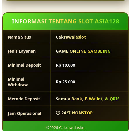
pengguna selalu memperoleh informasi yang akurat dan
terbaru.
INFORMASI TENTANG SLOT ASIA128
Nama Situs
Cakrawalaslot
Jenis Layanan
GAME ONLINE GAMBLING
Minimal Deposit
Rp 10.000
Minimal
Rp 25.000
Withdraw
Metode Deposit
Semua Bank, E-Wallet, & QRIS
🕒 24/7 NONSTOP
Jam Operasional
©2026 Cakrawalaslot