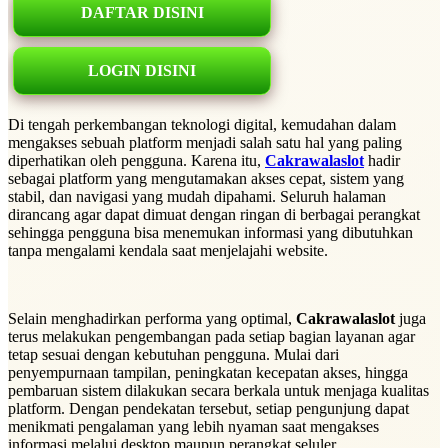
DAFTAR DISINI
LOGIN DISINI
Di tengah perkembangan teknologi digital, kemudahan dalam
mengakses sebuah platform menjadi salah satu hal yang paling
diperhatikan oleh pengguna. Karena itu,
Cakrawalaslot
hadir
sebagai platform yang mengutamakan akses cepat, sistem yang
stabil, dan navigasi yang mudah dipahami. Seluruh halaman
dirancang agar dapat dimuat dengan ringan di berbagai perangkat
sehingga pengguna bisa menemukan informasi yang dibutuhkan
tanpa mengalami kendala saat menjelajahi website.
Selain menghadirkan performa yang optimal,
Cakrawalaslot
juga
terus melakukan pengembangan pada setiap bagian layanan agar
tetap sesuai dengan kebutuhan pengguna. Mulai dari
penyempurnaan tampilan, peningkatan kecepatan akses, hingga
pembaruan sistem dilakukan secara berkala untuk menjaga kualitas
platform. Dengan pendekatan tersebut, setiap pengunjung dapat
menikmati pengalaman yang lebih nyaman saat mengakses
informasi melalui desktop maupun perangkat seluler.