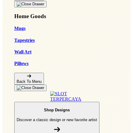
Home Goods
Mugs
Tapestries
Wall Art
Pillows
Back To Menu
Shop Designs
Discover a classic design or new favorite artist