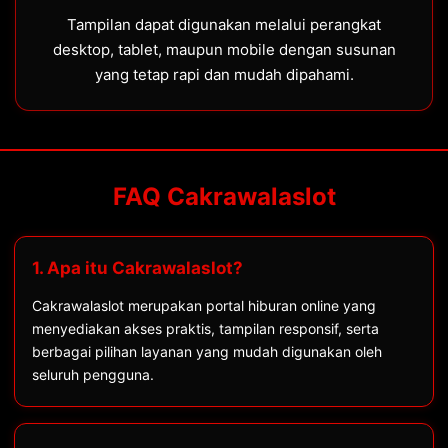
Tampilan dapat digunakan melalui perangkat
desktop, tablet, maupun mobile dengan susunan
yang tetap rapi dan mudah dipahami.
FAQ Cakrawalaslot
1. Apa itu Cakrawalaslot?
Cakrawalaslot merupakan portal hiburan online yang
menyediakan akses praktis, tampilan responsif, serta
berbagai pilihan layanan yang mudah digunakan oleh
seluruh pengguna.